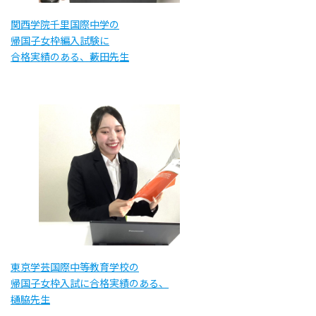
関西学院千里国際中学の
帰国子女枠編入試験に
合格実績のある、藪田先生
東京学芸国際中等教育学校の
帰国子女枠入試に合格実績のある、
樋脇先生